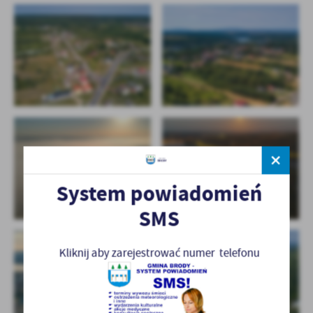
System powiadomień
SMS
Kliknij aby zarejestrować numer telefonu