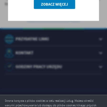
treści w postaci wiadomości, ofert, komunikatów mediów
Brody.
ZOBACZ WIĘCEJ
społecznościowych.
UDOSTĘPNIJ
PRZYDATNE LINKI
KONTAKT
GODZINY PRACY URZĘDU
Odwiedzin: 1072971
Strona korzysta z plików cookies w celu realizacji usług. Możesz określić
warunki przechowywania lub dostępu do plików cookies klikając przycisk