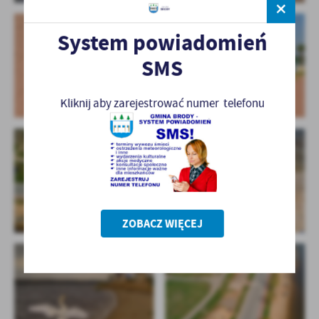
System powiadomień
SMS
Kliknij aby zarejestrować numer telefonu
ZOBACZ WIĘCEJ