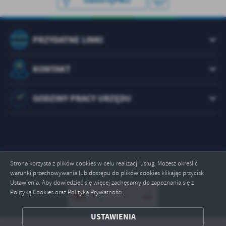
UDOSTĘPNIJ
PRZYDATNE LINKI
KONTAKT
GODZINY PRACY URZĘDU
Strona korzysta z plików cookies w celu realizacji usług. Możesz określić
Odwiedzin: 1072955
warunki przechowywania lub dostępu do plików cookies klikając przycisk
Ustawienia. Aby dowiedzieć się więcej zachęcamy do zapoznania się z
Polityką Cookies oraz Polityką Prywatności.
ZAPISZ WYBRANE
USTAWIENIA