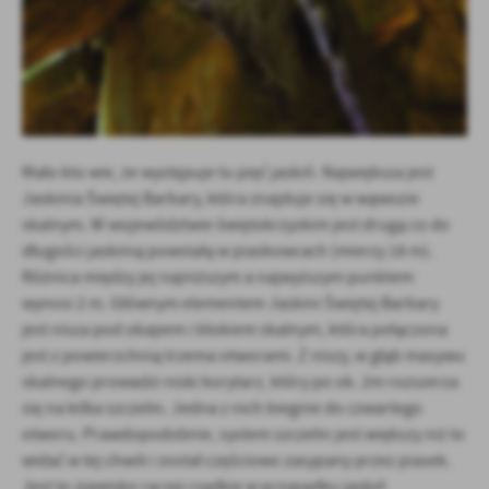
Mało kto wie, że występuje tu pięć jaskiń. Największa jest
Jaskinia Świętej Barbary, która znajduje się w wąwozie
skalnym. W województwie świętokrzyskim jest drugą co do
długości jaskinią powstałą w piaskowcach (mierzy 18 m).
Różnica między jej najniższym a najwyższym punktem
wynosi 2 m. Głównym elementem Jaskini Świętej Barbary
jest nisza pod okapem i blokiem skalnym, która połączona
jest z powierzchnią trzema otworami. Z niszy, w głąb masywu
skalnego prowadzi niski korytarz, który po ok. 2m rozszerza
się na kilka szczelin. Jedna z nich biegnie do czwartego
otworu. Prawdopodobnie, system szczelin jest większy niż to
widać w tej chwili i został częściowo zasypany przez piasek.
Jest to zjawisko raczej rzadkie w przypadku jaskiń