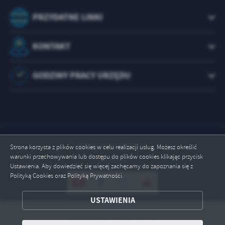
PRZYDATNE LINKI
KONTAKT
GODZINY PRACY URZĘDU
Odwiedzin: 1074221
Strona korzysta z plików cookies w celu realizacji usług. Możesz określić
warunki przechowywania lub dostępu do plików cookies klikając przycisk
Online: 9
Ustawienia. Aby dowiedzieć się więcej zachęcamy do zapoznania się z
Polityką Cookies oraz Polityką Prywatności.
ZAPISZ WYBRANE
USTAWIENIA
Copyright by brody.info.pl
ODRZUĆ WSZYSTKIE