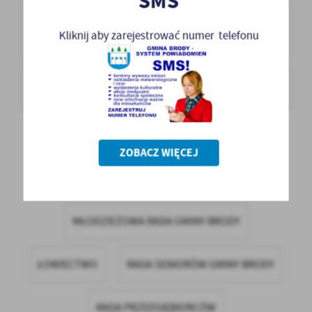
SMS
FUNDUSZE ZEWNĘTRZNE - WOJEWÓDZKI FUNDUSZ
OCHRONY ŚRODOWISKA I GOSPODARKI WODNEJ W
Kliknij aby zarejestrować numer telefonu
KIELCACH ORAZ NFOŚIGW
FUNDUSZE ZEWNĘTRZNE - RZĄDOWY FUNDUSZ
INWESTYCJI LOKALNYCH
IZBA TRADYCJI I DZIEDZICTWA KULTUROWEGO
ZOBACZ WIĘCEJ
RAZEM PRZECIW DEPRESJI
MŁODZIEŻOWA RADA GMINY BRODY
ŁOWIECTWO
RADA SENIORÓW GMINY BRODY
RADA PRZEDSIĘBIORCÓW