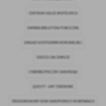
CENTRUM USŁUG WSPÓLNYCH
GMINNA BIBLIOTEKA PUBLICZNA
ZAKŁAD GOSPODARKI KOMUNALNEJ
ODESZLI NA ZAWSZE
CYBERBEZPIECZNY SAMORZĄD
QUESTY - GRY TERENOWE
ŚRODOWISKOWY DOM SAMOPOMOCY W KRYNKACH