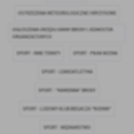
Firmy te działają w charakterze pośredników prezentujących nasze
treści w postaci wiadomości, ofert, komunikatów mediów
OSTRZEŻENIA METEOROLOGICZNE I KRYZYSOWE
społecznościowych.
OGŁOSZENIA URZĘDU GMINY BRODY I JEDNOSTEK
ORGANIZACYJNYCH
SPORT - INNE TEMATY
SPORT - PIŁKA NOŻNA
SPORT - LEKKOATLETYKA
SPORT - "KAMIENNA" BRODY
SPORT - LUDOWY KLUB BIEGACZA "RUDNIK"
SPORT - WĘDKARSTWO