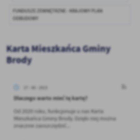
FUNDUSZE ZEWNĘTRZNE - KRAJOWY PLAN
ODBUDOWY
Karta Mieszkańca Gminy
Brody
27 - 06 - 2023
Dlaczego warto mieć tę kartę?
Od 2020 roku, funkcjonuje u nas Karta
Mieszkańca Gminy Brody. Dzięki niej można
znacznie zaoszczędzić...