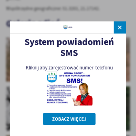
treści w postaci wiadomości, ofert, komunikatów mediów
Współrzędne geograficzne: 51.3201, 21.17142.
społecznościowych.
Galeria zdjęć
System powiadomień
SMS
Kliknij aby zarejestrować numer telefonu
ZOBACZ WIĘCEJ