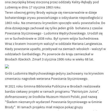
ona zwycięską bitwę stoczoną przez oddziały Kality-Rębajły pod
Lubienią w dniu 17 stycznia 1863 roku.
Teren obecnej gminy Brody wpisuje się nierozerwalnie w dzieje
bohaterskiego zrywu powstańczego o odzyskanie niepodległości z
1863 roku. Na cmentarzu kryneckim spoczęło wielu powstańców. Do
dnia dzisiejszego zachował się tylko jeden grób bohatera z czasów
Powstania Styczniowego - Ludomira Wędrychowskiego. Urodził się
on w Suchedniowie w 1838 roku. Był synem wójta Suchedniowa.
Wraz z bratem Inocentym walczył w oddziale Mariana Langiewicza.
Kiedy powstanie upadło, przebywał na ziemiach włoskich - walczył w
oddziałach Garibaldiego. Po powrocie do kraju zamieszkał w
Brodach Iłżeckich. Zmarł 3 stycznia 1906 roku w wieku 68 lat.
Grób Ludomira Wędrychowskiego-jedyny zachowany na kryneckim
cmentarzu nagrobek weterana Powstania Styczniowego.
W 2021 roku Gminna Biblioteka Publiczna w Brodach realizowała
bardzo ciekawy projekt w ramach programu "Patriotyzm Jutra",
dofinansowany ze środków Muzeum Historii Polski, pod nazwą
"Śladem nieznanych wydarzeń Powstania Styczniowego w Gminie
Brody". W ramach projektu miał miejsce pokaz grupy