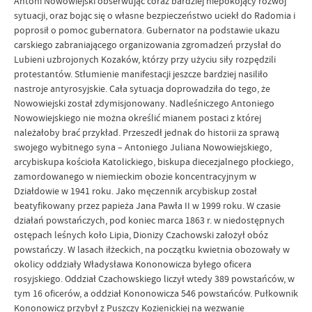
Antoni Nowowiejski obserwując coraz bardziej niepokojący rozwój
sytuacji, oraz bojąc się o własne bezpieczeństwo uciekł do Radomia i
poprosił o pomoc gubernatora. Gubernator na podstawie ukazu
carskiego zabraniającego organizowania zgromadzeń przysłał do
Lubieni uzbrojonych Kozaków, którzy przy użyciu siły rozpędzili
protestantów. Stłumienie manifestacji jeszcze bardziej nasiliło
nastroje antyrosyjskie. Cała sytuacja doprowadziła do tego, że
Nowowiejski został zdymisjonowany. Nadleśniczego Antoniego
Nowowiejskiego nie można określić mianem postaci z której
należałoby brać przykład. Przeszedł jednak do historii za sprawą
swojego wybitnego syna – Antoniego Juliana Nowowiejskiego,
arcybiskupa kościoła Katolickiego, biskupa diecezjalnego płockiego,
zamordowanego w niemieckim obozie koncentracyjnym w
Działdowie w 1941 roku. Jako męczennik arcybiskup został
beatyfikowany przez papieża Jana Pawła II w 1999 roku. W czasie
działań powstańczych, pod koniec marca 1863 r. w niedostępnych
ostępach leśnych koło Lipia, Dionizy Czachowski założył obóz
powstańczy. W lasach iłżeckich, na początku kwietnia obozowały w
okolicy oddziały Władysława Kononowicza byłego oficera
rosyjskiego. Oddział Czachowskiego liczył wtedy 389 powstańców, w
tym 16 oficerów, a oddział Kononowicza 546 powstańców. Pułkownik
Kononowicz przybył z Puszczy Kozienickiej na wezwanie