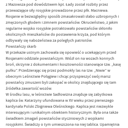
z Mazowsza pod dowództwem kpt. Łady został rozbity przez
przeważające siły rosyjskie prowadzone przez płk. Macniewa.
Rosjanie w bezwzględny sposób zmasakrowali słabo uzbrojonych i
zmęczonych głodem i zimnem powstańców. Okrucieństwo, z jakim
regularne wojsko rosyjskie potraktowało powstańców skłoniło
okolicznych mieszkańców do postawienia krzyża, pod którym
odbywały się nabożeństwa za poległych patriotów.
Powstańczy skarb
W przekazie ustnym zachowała się opowieść o uciekającym przed
Rosjanami oddziale powstańczym. Wiózł on na wozach konnych
broń, skrzynie z dokumentami i kosztowności stanowiące tzw. „kasę
pułku”. Przedzierając się przez podmokły las na tzw. „Niwie” w
obecnym Leśnictwie Połągiew i chcąc przyspieszyć swój marsz
powstańcy zmuszeni byli zakopać w okolicy znajdującego się tam
źródełka zawartość wozów.
W środku lasu, w leśnictwie Sadłowizna znajduje się zabytkowa
kaplica św. Katarzyny ufundowana w XV wieku przez pierwszego
kardynała Polski Zbigniewa Oleśnickiego. Kaplica jest niezwykle
interesującym i unikalnym obiektem historycznym. Była ona także
świadkiem zmagań powstańców styczniowych z wojskami
rosyjskimi. Świadczy o tym umieszczona na niej tablica. Upamiętnia