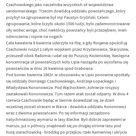
Czachowskiego jako naczelnika wszystkich sił województwa
sandomierskiego. Trzecim dowódcą oddziału powstańczego, który
przybył na zgrupowanie był mjr Faustyn Gryliński. Celem
zgrupowania, które liczyło około 1500 ludzi, było zademonstrowanie
siły wobec wroga, choć niektórzy powstańcy byli przeziębieni, mieli
odmrożenia i ropnie na nogach.
Cała kawaleria 8 kwietnia uderzyła na Iłżę, a gdy Rosjanie opuścili ją
Czachowski ruszył z całym wojskiem przez Krzyżanowice, Skaryszew,
przeszedł obok Radomia i udał się do Puszczy Kozienickiej. Następna
koncentracja sił powstańczych koło Lipia nastąpiła po wycofaniu się
powstańców w dniu 16 kwietnia spod Grabowca.
Pod koniec kwietnia 1863r. w obozowisku w Lipiu ponownie spotkały
się oddziały Dionizego Czachowskiego, Andrzeja Łopackiego i
Władysława Kononowicza. Pod Wąchockiem, żołnierze rosyjscy
zaatakowali Kononowicza. Tym razem atak został odparty. W dniu 4
czerwca Czachowski będąc w Siennie dowiedział się, że dzień
wcześniej zostali straceni w Warce - dowódca oddziału Kononowicz
wraz z dwoma powstańcami. Po tej informacji zarządzono
natychmiastowy wymarsz w lasy iłżeckie. Byli dobrze zaprawieni w
marszu, już o północy znajdowali się po drugiej stronie lasu pod
hutą starachowicką - brodzką po przejściu rzeki Kamiennej i ukryciu