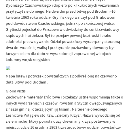
Dyonizego Czachowskiego i dopiero po kilkukrotnych wezwaniach
przyłączył się do niego. Na dwa dni przed bitwą pod Brodami -16
kwietnia 1863 roku oddział Grylińskiego walczył pod Grabowcem
pod dowództwem Czachowskiego, jednak po skończonej walce,
Gryliński pojechał do Parszowa w odwiedziny do córki zawiadowcy
rządowych hut żelaza. Był to przejaw pewnej beztroski i braku
zdolności przewidywania. Odział powstańczy wyczerpany stoczoną
dwa dni wcześniej walką i praktycznie pozbawiony dowódcy był
łatwym celem dla dobrze wyszkolonej i zaprawionej w bojach
kolumny wojsk rosyjskich.
Mapa bitew i potyczek powstańczych z podkreśloną na czerwono
datą Bitwy pod Brodami.
Gloria victis
Zachowane materiały źródłowe i przekazy ustne wspominają także o
innych wydarzeniach z czasów Powstania Styczniowego, związanych
z nasza gminą i otaczającymi ją lasami. Na terenie obecnego
Leśnictwa Połągiew stoi tzw. „Zielony Krzyż”. Nazwa wywodzi się od
zieleni mchu, który porasta duży drewniany krzyż postawiony w
miejscu, gdzie 16 grudnia 1863 trzystuosobowy oddział powstańczy