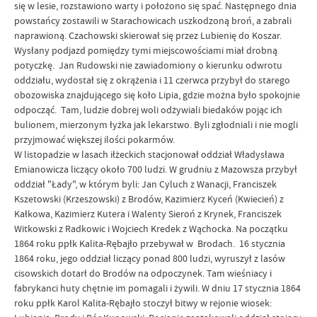
się w lesie, rozstawiono warty i położono się spać. Następnego dnia
powstańcy zostawili w Starachowicach uszkodzoną broń, a zabrali
naprawioną. Czachowski skierował się przez Lubienię do Koszar.
Wysłany podjazd pomiędzy tymi miejscowościami miał drobną
potyczkę. Jan Rudowski nie zawiadomiony o kierunku odwrotu
oddziału, wydostał się z okrążenia i 11 czerwca przybył do starego
obozowiska znajdującego się koło Lipia, gdzie można było spokojnie
odpocząć. Tam, ludzie dobrej woli odżywiali biedaków pojąc ich
bulionem, mierzonym łyżka jak lekarstwo. Byli zgłodniali i nie mogli
przyjmować większej ilości pokarmów.
W listopadzie w lasach iłżeckich stacjonował oddział Władysława
Emianowicza liczący około 700 ludzi. W grudniu z Mazowsza przybył
oddział "Łady", w którym byli: Jan Cyluch z Wanacji, Franciszek
Kszetowski (Krzeszowski) z Brodów, Kazimierz Kyceń (Kwiecień) z
Kałkowa, Kazimierz Kutera i Walenty Sieroń z Krynek, Franciszek
Witkowski z Radkowic i Wojciech Kredek z Wąchocka. Na początku
1864 roku ppłk Kalita-Rębajło przebywał w Brodach. 16 stycznia
1864 roku, jego oddział liczący ponad 800 ludzi, wyruszył z lasów
cisowskich dotarł do Brodów na odpoczynek. Tam wieśniacy i
fabrykanci huty chętnie im pomagali i żywili. W dniu 17 stycznia 1864
roku ppłk Karol Kalita-Rębajło stoczył bitwy w rejonie wiosek: