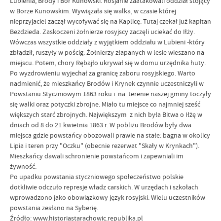
Lubienia, Brody i Bór Kunowski. Rosjanie zaatakowali oddział stojący
w Borze Kunowskim. Wywiązała się walka, w czasie której
nieprzyjaciel zaczął wycofywać się na Kaplicę. Tutaj czekał już kapitan
Bezdzieda. Zaskoczeni żołnierze rosyjscy zaczęli uciekać do Iłży.
Wówczas wszystkie oddziały z wyjątkiem oddziału w Lubieni -który
zbłądził, ruszyły w pościg. Żołnierzy złapanych w lesie wieszano na
miejscu. Potem, chory Rębajło ukrywał się w domu urzędnika huty.
Po wyzdrowieniu wyjechał za granicę zaboru rosyjskiego. Warto
nadmienić, że mieszkańcy Brodów i Krynek czynnie uczestniczyli w
Powstaniu Styczniowym 1863 roku i na terenie naszej gminy toczyły
się walki oraz potyczki zbrojne. Miało tu miejsce co najmniej sześć
większych starć zbrojnych. Największym z nich była Bitwa o Iłżę w
dniach od 8 do 21 kwietnia 1863 r. W pobliżu Brodów były dwa
miejsca gdzie powstańcy obozowali prawie na stałe: bagna w okolicy
Lipia i teren przy "Oczku" (obecnie rezerwat "Skały w Krynkach").
Mieszkańcy dawali schronienie powstańcom i zapewniali im
żywność.
Po upadku powstania styczniowego społeczeństwo polskie
dotkliwie odczuło represje władz carskich. W urzędach i szkołach
wprowadzono jako obowiązkowy język rosyjski. Wielu uczestników
powstania zesłano na Syberię.
Źródło:
www.historiastarachowic.republika.pl