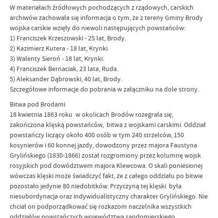
W materiałach źródłowych pochodzących z rządowych, carskich
archiwów zachowała się informacja o tym, że z tereny Gminy Brody
wojska carskie wzięły do niewoli następujących powstańców:
1) Franciszek Krzeszowski - 25 lat, Brody.
2) Kazimierz Kutera - 18 lat, Krynki.
3) Walenty Sieroń - 18 lat, Krynki.
4) Franciszek Bernaciak, 23 lata, Ruda.
5) Aleksander Dąbrowski, 40 lat, Brody.
Szczegółowe informacje do pobrania w załączniku na dole strony.
Bitwa pod Brodami
18 kwietnia 1863 roku w okolicach Brodów rozegrała się,
zakończona klęską powstańców, bitwa z wojskami carskimi. Oddział
powstańczy liczący około 400 osób w tym 240 strzelców, 150
kosynierów i 60 konnej jazdy, dowodzony przez majora Faustyna
Grylińskiego (1830-1866) został rozgromiony przez kolumnę wojsk
rosyjskich pod dowództwem majora Klewcowa. O skali poniesionej
wówczas klęski może świadczyć fakt, że z całego oddziału po bitwie
pozostało jedynie 80 niedobitków. Przyczyną tej klęski była
niesubordynacja oraz indywidualistyczny charakter Grylińskiego. Nie
chciał on podporządkować się rozkazom naczelnika wszystkich
oddziałów powstańczych województwa sandomierskiego,