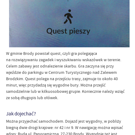
W gminie Brody powstał quest, czyli gra polegająca
na rozwiązywaniu zagadek i wyszukiwaniu wskazówek w terenie.
Celem zabawy jest odnalezienie skarbu. Gra zaczyna się przy
wjeździe do parkingu w Centrum Turystycznego nad Zalewem
Brodzkim. Quest polega na przejściu trasy, zajmuje to około 40
minut, więc przydadzą się wygodne buty. Można przejść
samodzielnie lub w kilkuosobowej grupie. Koniecznie należy wziąć
ze sobą długopis lub ołówek.
Jak dojechać?
Można przyjechać samochodem. Dojazd jest wygodny, w pobliży
biegną dwie drogi krajowe: nr 42 i nr 9. W nawigację można wpisać
adres: Ruda ul. Panoramiczna, 27-230 Brody. Wygodnie też jest