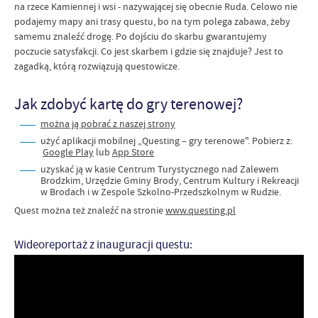
na rzece Kamiennej i wsi - nazywającej się obecnie Ruda. Celowo nie
podajemy mapy ani trasy questu, bo na tym polega zabawa, żeby
samemu znaleźć drogę. Po dojściu do skarbu gwarantujemy
poczucie satysfakcji. Co jest skarbem i gdzie się znajduje? Jest to
zagadką, którą rozwiązują questowicze.
Jak zdobyć kartę do gry terenowej?
można ją pobrać z naszej strony
użyć aplikacji mobilnej „Questing – gry terenowe". Pobierz z:
Google Play
lub
App Store
uzyskać ją w kasie Centrum Turystycznego nad Zalewem
Brodzkim, Urzędzie Gminy Brody, Centrum Kultury i Rekreacji
w Brodach i w Zespole Szkolno-Przedszkolnym w Rudzie.
Quest można też znaleźć na stronie
www.questing.pl
Wideoreportaż z inauguracji questu: