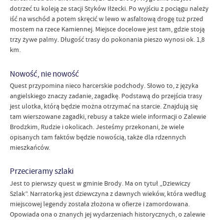
dotrzeć tu koleją ze stacji Styków Iłżecki. Po wyjściu z pociągu należy
iść na wschód a potem skręcić w lewo w asfaltową drogę tuż przed
mostem na rzece Kamiennej. Miejsce docelowe jest tam, gdzie stoją
trzy żywe palmy. Długość trasy do pokonania pieszo wynosi ok. 1,8
km.
Nowość, nie nowość
Quest przypomina nieco harcerskie podchody. Słowo to, z języka
angielskiego znaczy zadanie, zagadkę. Podstawą do przejścia trasy
jest ulotka, którą będzie można otrzymać na starcie. Znajdują się
tam wierszowane zagadki, rebusy a także wiele informacji o Zalewie
Brodzkim, Rudzie i okolicach. Jesteśmy przekonani, że wiele
opisanych tam faktów będzie nowością, także dla rdzennych
mieszkańców.
Przecieramy szlaki
Jest to pierwszy quest w gminie Brody. Ma on tytuł „Dziewiczy
Szlak”. Narratorką jest dziewczyna z dawnych wieków, która według
miejscowej legendy została złożona w ofierze i zamordowana.
Opowiada ona o znanych jej wydarzeniach historycznych, o zalewie