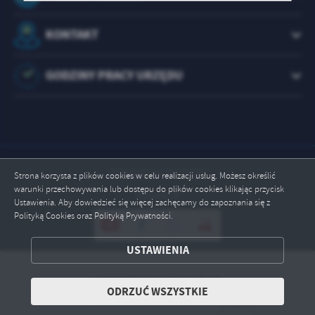
treści w postaci wiadomości, ofert, komunikatów mediów
społecznościowych.
KONTAKT
GODZINY PRACY URZĘDU
Odwiedzin: 1073835
Strona korzysta z plików cookies w celu realizacji usług. Możesz określić
warunki przechowywania lub dostępu do plików cookies klikając przycisk
Online: 4
Ustawienia. Aby dowiedzieć się więcej zachęcamy do zapoznania się z
Polityką Cookies oraz Polityką Prywatności.
USTAWIENIA
ZAPISZ WYBRANE
Copyright by brody.info.pl
ODRZUĆ WSZYSTKIE
ODRZUĆ WSZYSTKIE
Powered by
2ClickPortal® - Portale nowej generacji