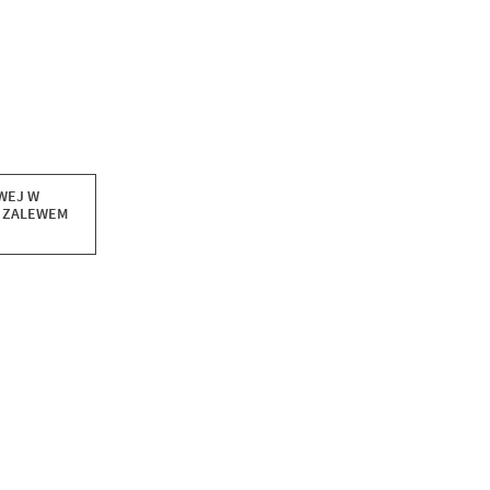
WEJ W
 ZALEWEM