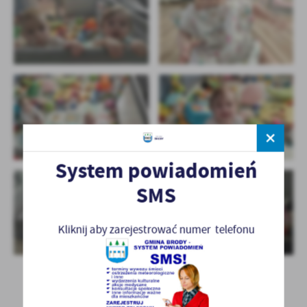
System powiadomień
SMS
Kliknij aby zarejestrować numer telefonu