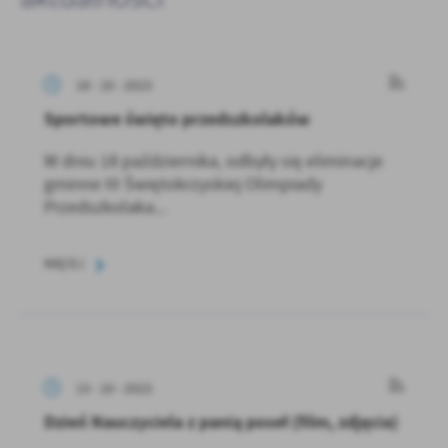
18 - 10 - 2023
Sportowe święto przedszkolaków
W dniu 18 października, odbyły się eliminacje
gminne III Świętokrzyskiej Olimpiady
Przedszkolaka...
WIĘCEJ
13 - 10 - 2023
Dzień Nauczyciela z panią poseł (film, zdjęcia)