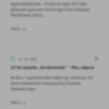
Agata Wojtyszek – Poseł na Sejm R.P. była
głównym gościem Gminnego Dnia Edukacji
Narodowej, który...
WIĘCEJ
11 - 10 - 2023
25 lat zespołu „Brodowianki” - film, zdjęcia
W dniu 7 października odbył się Jubileusz 25-
lecia działalności artystycznej Zespołu
Śpiewaczego...
WIĘCEJ