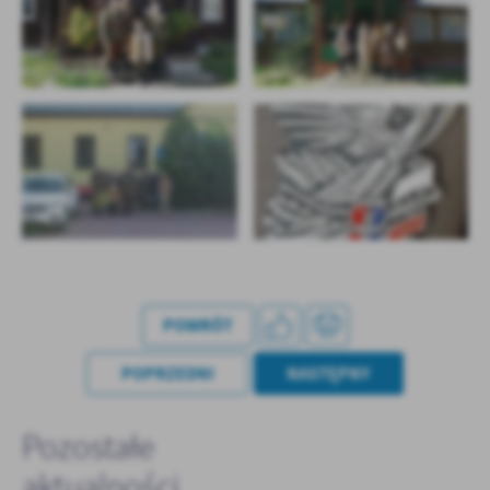
POWRÓT
POPRZEDNI
NASTĘPNY
Pozostałe
aktualności