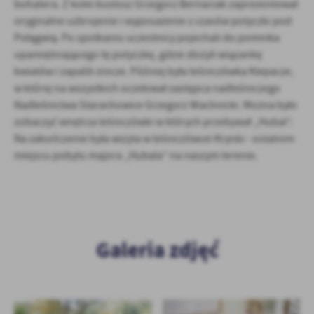
bohatera. Z kolei kustosz Grzegorz Bernaciak zaprezentował
oryginalne uzbrojenie i wyposażenie z czasów potyczki pod
Połągwią. Po spotkaniu uczestnicy pojechali do pomnika
upamiętniającego tę potyczkę, gdzie złożyli wiązankę
kwiatów i zapalili znicze. Później była leśniczówka Klepacze,
w której na wszystkich oczekiwał zastępca nadleśniczego
Nadleśnictwa Starachowice Grzegorz Wachnicki. Można było
zobaczyć wnętrza leśniczówki w których przebywał „Hubal”.
Na zakończenie była wizyta w leśniczówcei Krynki - ostatnim
miejscu pobytu majora „Hubala” na naszym terenie.
Galeria zdjęć