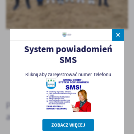
System powiadomień
SMS
POWRÓT
Kliknij aby zarejestrować numer telefonu
POPRZEDNI
NASTĘPNY
Pozostałe
aktualności
ZOBACZ WIĘCEJ