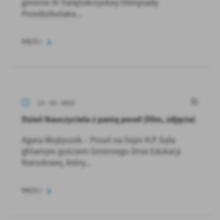
gminne III Świętokrzyskiej Olimpiady
Przedszkolaka...
WIĘCEJ
13 - 10 - 2023
Dzień Nauczyciela z panią poseł (film, zdjęcia)
Agata Wojtyszek – Poseł na Sejm R.P. była
głównym gościem Gminnego Dnia Edukacji
Narodowej, który...
WIĘCEJ