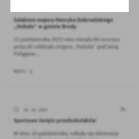
19 - 10 - 2023
Szlakiem majora Henryka Dobrzańskiego
„Hubala” w gminie Brody
12 października 2023 roku minęła 84 rocznica
potyczki oddziału majora „Hubala” pod wsią
Połągiew...
WIĘCEJ
18 - 10 - 2023
Sportowe święto przedszkolaków
W dniu 18 października, odbyły się eliminacje