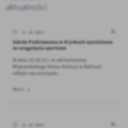
aktualności
11 - 10 - 2023
Szkoła Podstawowa w Krynkach wyróżniona
za osiągnięcia sportowe
W dniu 10.10.23 r. w sali lustrzanej
Wojewódzkiego Domu Kultury w Kielcach
odbyło się uroczyste...
WIĘCEJ
11 - 10 - 2023