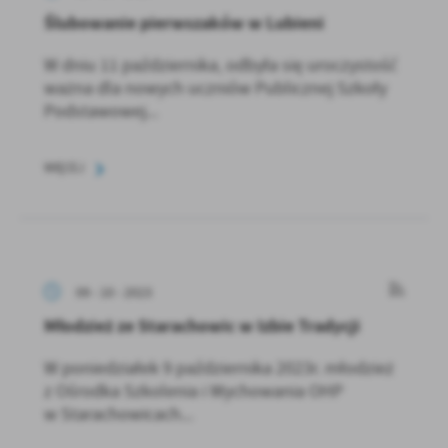
Ślubowanie pierwszaków w Lubieni
W dniu 11 października, odbyła się uroczystość
ważna dla nowych uczniów Publicznej Szkoły
Podstawowej...
WIĘCEJ
09 - 10 - 2023
Młodzież ze Starachowic w Izbie Tradycji
W poniedziałek 9 października 2023r. młodzież
z Ośrodka Szkolenia i Wychowania OHP
w Starachowicach...