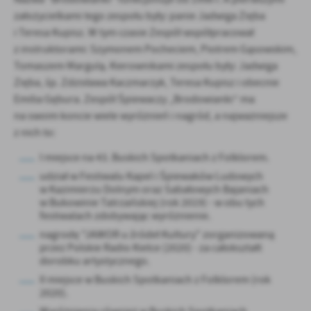
założycielkami tego zespołu były: panie Jadwiga Zięba
i Teresa Kupisz. W tym czasie Zespół współpracował
z instruktorami: Szymonem Pocheciem, Piotrem Gąsowskim,
Tomaszem Margulą. Kierownikami zespołu były: Jadwiga
Zięba, śp. Zdzisława Kaczmarzyk, Teresa Kupisz i obecnie
Emilia Gębura. Zespół Śpiewaczy „Brodowianki” ma
na swoim koncie wiele wyróżnień i nagród, a najważniejsze
z nich to:
I miejsce na 43. Buskich Spotkaniach z Folklorem.
udział w Festiwalu Kapel i Śpiewaków Ludowych
w Kazimierzu Dolnym oraz Sabałowych Bajaniach
w Bukowinie Tatrzańskiej (rok 2019) - w obu tych
festiwalach zdobywając wyróżnienie.
nagrodę "JAWOR u źródeł Kultury" zorganizowaną
przez Polskie Radio Kielce (2020) - za całokształt
dorobku artystycznego.
II miejsce w Buskich Spotkaniach z Folklorem (rok
2020).