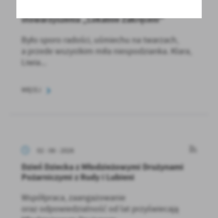
Wójt Gminy Brody z podziękowaniami od
stowarzyszenia „Lokalnie Zakręceni”
Było sporo radości, uśmiechu na twarzach,
a przede wszystkim miła niespodzianka. Klara,
Liwia...
WIĘCEJ
02 - 06 - 2026
Dzień Dziecka z Młodzieżowymi Drużynami
Pożarniczymi z Rudy i Lubieni
Współpraca, zaangażowanie
oraz odpowiedzialność od lat przyświecają