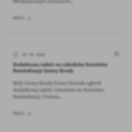
Młodzieżowym Drużynom...
WIĘCEJ
02 - 06 - 2026
Dodatkowy nabór na członków Komitetu
Rewitalizacji Gminy Brody
Wójt Gminy Brody Ernest Kumek ogłosił
dodatkowy nabór członków do Komitetu
Rewitalizacji. Potrwa...
WIĘCEJ