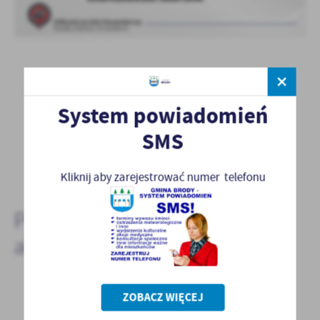
System powiadomień
SMS
POWRÓT
POPRZEDNI
NASTĘPNY
Kliknij aby zarejestrować numer telefonu
Pozostałe
aktualności
ZOBACZ WIĘCEJ
03 - 06 - 2026