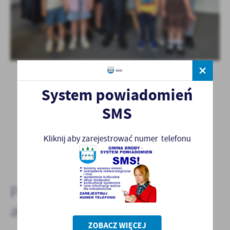
System powiadomień
SMS
POWRÓT
Kliknij aby zarejestrować numer telefonu
POPRZEDNI
NASTĘPNY
Pozostałe
aktualności
ZOBACZ WIĘCEJ