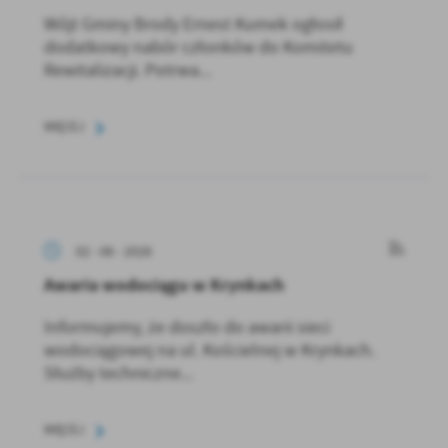
Wójt Gminy Brody Ernest Kumek ogłosił
dodatkowy nabór członków do Komitetu
Rewitalizacji. Potrwa...
WIĘCEJ
02 - 06 - 2026
Awaria wodociągu w Krynkach
Informujemy, że doszło do awarii sieci
wodociągowej na ul. Kościelnej w Krynkach.
Służby techniczne...
WIĘCEJ