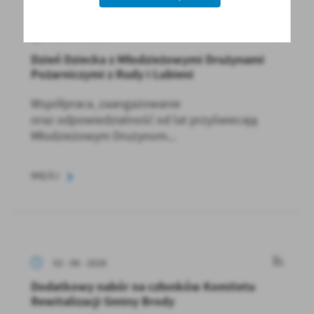
02 - 06 - 2026
Dzień Dziecka z Młodzieżowymi Drużynami
Pożarniczymi z Rudy i Lubieni
Współpraca, zaangażowanie
oraz odpowiedzialność od lat przyświecają
Młodzieżowym Drużynom...
WIĘCEJ
02 - 06 - 2026
Dodatkowy nabór na członków Komitetu
Rewitalizacji Gminy Brody