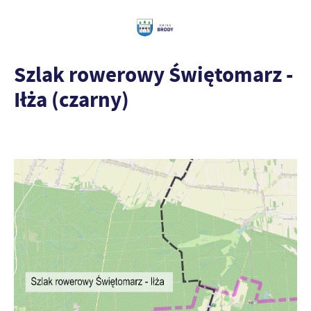
Szlak rowerowy Świętomarz -
Iłża (czarny)