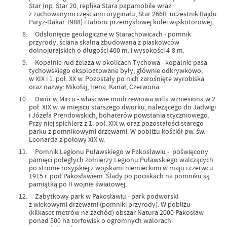
Star (np. Star 20, replika Stara papamobile wraz
z zachowanymi częściami oryginału, Star 266R  uczestnik Rajdu
Paryż-Dakar 1988) i taboru przemysłowej kolei wąskotorowej.
Odsłonięcie geologiczne w Starachowicach - pomnik
przyrody, ściana skalna zbudowana z piaskowców
dolnojurajskich o długości 400 m. i wysokości 4-8 m.
Kopalnie rud żelaza w okolicach Tychowa - kopalnie pasa
tychowskiego eksploatowane były, głównie odkrywkowo,
w XIX i 1. poł. XX w. Pozostały po nich zarośnięte wyrobiska
oraz nazwy: Mikołaj, Irena, Kanał, Czerwona.
Dwór w Mircu - właściwie modrzewiowa willa wzniesiona w 2.
poł. XIX w. w miejscu starszego dworku, należącego do Jadwigi
i Józefa Prendowskich, bohaterów powstania styczniowego.
Przy niej spichlerz z 1. poł. XIX w. oraz pozostałości starego
parku z pomnikowymi drzewami. W pobliżu kościół pw. św.
Leonarda z połowy XIX w.
Pomnik Legionu Puławskiego w Pakosławiu - poświęcony
pamięci poległych żołnierzy Legionu Puławskiego walczących
po stronie rosyjskiej z wojskami niemieckimi w maju i czerwcu
1915 r. pod Pakosławiem. Ślady po pociskach na pomniku są
pamiątką po II wojnie światowej.
Zabytkowy park w Pakosławiu - park podworski
z wiekowymi drzewami (pomniki przyrody). W pobliżu
(kilkaset metrów na zachód) obszar Natura 2000 Pakosław
ponad 500 ha torfowisk o ogromnych walorach