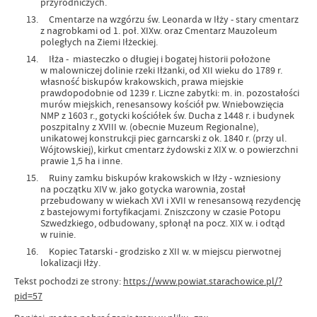
przyrodniczych.
Cmentarze na wzgórzu św. Leonarda w Iłży - stary cmentarz
z nagrobkami od 1. poł. XIXw. oraz Cmentarz Mauzoleum
poległych na Ziemi Iłżeckiej.
Iłża - miasteczko o długiej i bogatej historii położone
w malowniczej dolinie rzeki Iłżanki, od XII wieku do 1789 r.
własność biskupów krakowskich, prawa miejskie
prawdopodobnie od 1239 r. Liczne zabytki: m. in. pozostałości
murów miejskich, renesansowy kościół pw. Wniebowzięcia
NMP z 1603 r., gotycki kościółek św. Ducha z 1448 r. i budynek
poszpitalny z XVIII w. (obecnie Muzeum Regionalne),
unikatowej konstrukcji piec garncarski z ok. 1840 r. (przy ul.
Wójtowskiej), kirkut cmentarz żydowski z XIX w. o powierzchni
prawie 1,5 ha i inne.
Ruiny zamku biskupów krakowskich w Iłży - wzniesiony
na początku XIV w. jako gotycka warownia, został
przebudowany w wiekach XVI i XVII w renesansową rezydencję
z bastejowymi fortyfikacjami. Zniszczony w czasie Potopu
Szwedzkiego, odbudowany, spłonął na pocz. XIX w. i odtąd
w ruinie.
Kopiec Tatarski - grodzisko z XII w. w miejscu pierwotnej
lokalizacji Iłży.
Tekst pochodzi ze strony:
https://www.powiat.starachowice.pl/?
pid=57