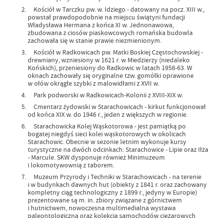
Kościół w Tarczku pw. w. Idziego - datowany na pocz. XIII w.,
powstał prawdopodobnie na miejscu świątyni fundacji
Władysława Hermana z końca XI w. Jednonawowa,
zbudowana z ciosów piaskowcowych romańska budowla
zachowała się w stanie prawie niezmienionym.
Kościół w Radkowicach pw. Matki Boskiej Częstochowskiej -
drewniany, wzniesiony w 1621 r. w Miedzierzy (niedaleko
Końskich), przeniesiony do Radkowic w latach 1958-63. W
oknach zachowały się oryginalne tzw. gomółki oprawione
w ołów okrągłe szybki z malowidłami z XVII w.
Park podworski w Radkowicach-Kolonii z XVIII-XIX w.
Cmentarz żydowski w Starachowicach - kirkut funkcjonował
od końca XIX w. do 1946 r., jeden z większych w regionie.
Starachowicka Kolej Wąskotorowa - jest pamiątką po
bogatej niegdyś sieci kolei wąskotorowych w okolicach
Starachowic. Obecnie w sezonie letnim wykonuje kursy
turystyczne na dwóch odcinkach: Starachowice - Lipie oraz Iłża
- Marcule. SKW dysponuje również Minimuzeum
i lokomotywownią z taborem.
Muzeum Przyrody i Techniki w Starachowicach - na terenie
i w budynkach dawnych hut (obiekty z 1841 r. oraz zachowany
kompletny ciąg technologiczny z 1899 r., jedyny w Europie)
prezentowane są m. in. zbiory związane z górnictwem
i hutnictwem, nowoczesna multimedialna wystawa
paleontologiczna oraz kolekcja samochodów ciężarowych