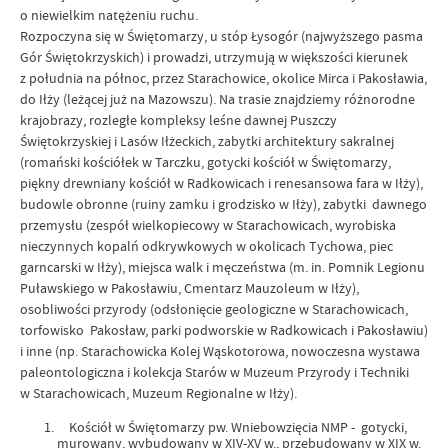
o niewielkim natężeniu ruchu.
Rozpoczyna się w Świętomarzy, u stóp Łysogór (najwyższego pasma
Gór Świętokrzyskich) i prowadzi, utrzymują w większości kierunek
z południa na północ, przez Starachowice, okolice Mirca i Pakosławia,
do Iłży (leżącej już na Mazowszu). Na trasie znajdziemy różnorodne
krajobrazy, rozległe kompleksy leśne dawnej Puszczy
Świętokrzyskiej i Lasów Iłżeckich, zabytki architektury sakralnej
(romański kościółek w Tarczku, gotycki kościół w Świętomarzy,
piękny drewniany kościół w Radkowicach i renesansowa fara w Iłży),
budowle obronne (ruiny zamku i grodzisko w Iłży), zabytki dawnego
przemysłu (zespół wielkopiecowy w Starachowicach, wyrobiska
nieczynnych kopalń odkrywkowych w okolicach Tychowa, piec
garncarski w Iłży), miejsca walk i męczeństwa (m. in. Pomnik Legionu
Puławskiego w Pakosławiu, Cmentarz Mauzoleum w Iłży),
osobliwości przyrody (odsłonięcie geologiczne w Starachowicach,
torfowisko Pakosław, parki podworskie w Radkowicach i Pakosławiu)
i inne (np. Starachowicka Kolej Wąskotorowa, nowoczesna wystawa
paleontologiczna i kolekcja Starów w Muzeum Przyrody i Techniki
w Starachowicach, Muzeum Regionalne w Iłży).
Kościół w Świętomarzy pw. Wniebowzięcia NMP - gotycki,
murowany, wybudowany w XIV-XV w., przebudowany w XIX w.