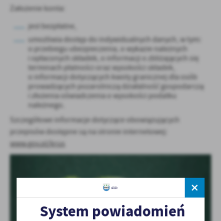
Założenie konta:
jest bezpłatne,
umożliwia dostęp do indywidualnych danych, w tym:
o przebiegu ubezpieczenia, o wykazie należnych
i opłaconych składek, o informacji o zbliżających się
terminach płatności oraz wysokości składek,
o informacji dotyczących kwoty granicznej dla osób
prowadzących pozarolniczą działalność gospodarczą
i złożenia oświadczenia o wysokości podatku
należnego.
Szczegółowe informacje dotyczące obowiązujących
przepisów dostępne są na stronie internetowej:
www.gov.pl/krus
System powiadomień