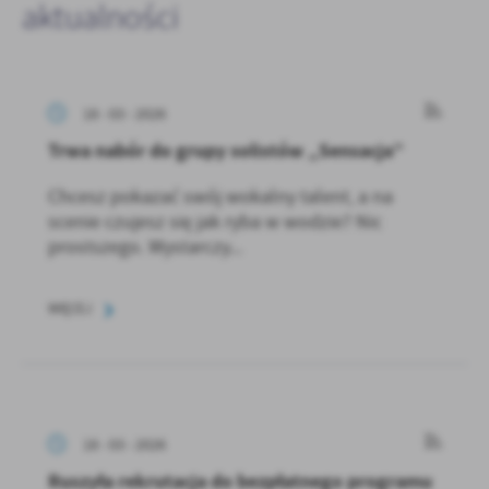
aktualności
18 - 03 - 2026
Trwa nabór do grupy solistów „Sensacja”
Chcesz pokazać swój wokalny talent, a na
scenie czujesz się jak ryba w wodzie? Nic
prostszego. Wystarczy...
WIĘCEJ
18 - 03 - 2026
Ruszyła rekrutacja do bezpłatnego programu