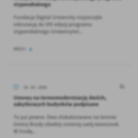
stypendialnego
Fundacja Digital University rozpoczęła
rekrutację do VIII edycji programu
stypendialnego Uniwersytet...
WIĘCEJ
18 - 03 - 2026
Umowy na termomodernizację dwóch,
zabytkowych budynków podpisane
To już pewne. Dwa zlokalizowane na terenie
Gminy Brody obiekty zmienią swój wizerunek.
W środę...