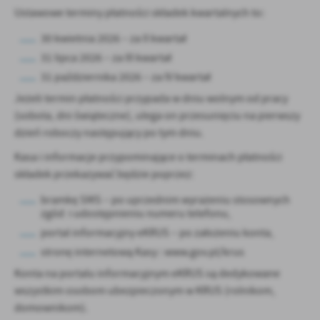
Firmy te działają w charakterze pośredników prezentujących nasze
Ustawowe terminy płatności składek kwartalnych to:
treści w postaci wiadomości, ofert, komunikatów mediów
społecznościowych.
30 kwietnia 2026 – za II kwartał
31 lipca 2026 – za III kwartał
31 października 2026 – za IV kwartał
Jeżeli termin płatności przypada w dniu wolnym od pracy
(sobota, dni świąteczne), ulega on przesunięciu na pierwszy
dzień roboczy następujący po tym dniu.
Kasa i informacje przypominające o terminach płatności
składek przekazywać będzie poprzez:
bramkę SMS – po uprzednim wyrażeniu stosownych
zgód i udostępnieniu numeru telefonu,
portal informacyjny eKRUS – po założeniu konta,
stronę internetową Kasy : www.gov.pl/krus
Konta na portalu informacyjnym eKRUS są dedykowane
wszystkim osobom ubezpieczonym w KRUS (rolnikom,
domownikom).