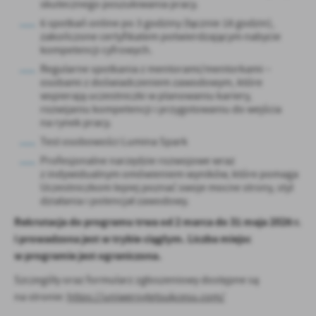
skutecznego poszukiwania pracy.
6 spotkań online po 3 godziny (łącznie 18 godzin),
zakończone certyfikatem potwierdzającym nabycie
kompetencji cyfrowych.
Regularne spotkania z mentorami/mentorkami –
osobami z doświadczeniem zawodowym, które
wspierają uczestniczki w planowaniu kariery,
rozwijaniu kompetencji i przygotowaniu do wejścia
na rynek pracy.
Test osobowości Lumina Spark
Profesjonalne narzędzie rozwojowe wraz
z indywidualnym omówieniem wyników, które pomaga
Uczestniczkom lepiej poznać swoje mocne strony, styl
działania i potencjał zawodowy.
Rekrutacja do programu trwa od 2 marca do 31 maja 2026 r.
i prowadzona jest w trybie ciągłym. Liczba miejsc
w programie jest ograniczona.
Szczegóły oraz formularz zgłoszeniowy dostępne są
na stronie:
https://uniwersytetsukcesu.com/