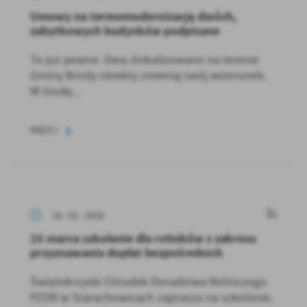
Umowy na termomodernizację dwóch,
zabytkowych budynków podpisane
To już pewne. Dwa zlokalizowane na terenie
Gminy Brody obiekty zmienią swój wizerunek.
W środę...
WIĘCEJ
18 - 03 - 2026
25 marca szkolenie dla rolników z zakresu
przyznawania dopłat bezpośrednich
Świętokrzyski Ośrodek Doradztwa Rolniczego
PZDR w Starachowicach zaprasza na szkolenie,