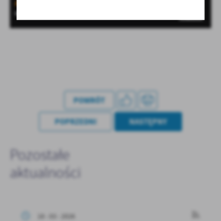
POWRÓT
POPRZEDNI
NASTĘPNY
Pozostałe
aktualności
18 - 03 - 2026