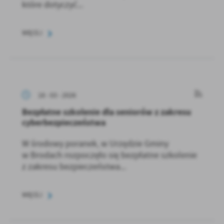
które dotyczyć...
WIĘCEJ
18 - 03 - 2026
Bezpłatne szkolenie dla seniorów z zakresu
cyberbezpieczeństwa
W środowy poranek, w Urzędzie Gminy
w Brodach rozpoczęło się bezpłatne szkolenie
z zakresu bezpieczeństwa...
WIĘCEJ