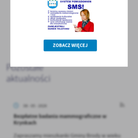
POWRÓT
ZOBACZ WIĘCEJ
POPRZEDNI
NASTĘPNY
Pozostałe
aktualności
08 - 05 - 2026
Bezpłatne badania mammograficzne w
Krynkach
Zapraszamy mieszkanki Gminy Brody w wieku