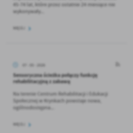
45-74 lat, które przez ostatnie 24 miesiące nie
wykonywały...
WIĘCEJ
07 - 05 - 2026
Sensoryczna ścieżka połączy funkcję
rehabilitacyjną z zabawą
Na terenie Centrum Rehabilitacji i Edukacji
Społecznej w Krynkach powstaje nowa,
ogólnodostępna...
WIĘCEJ