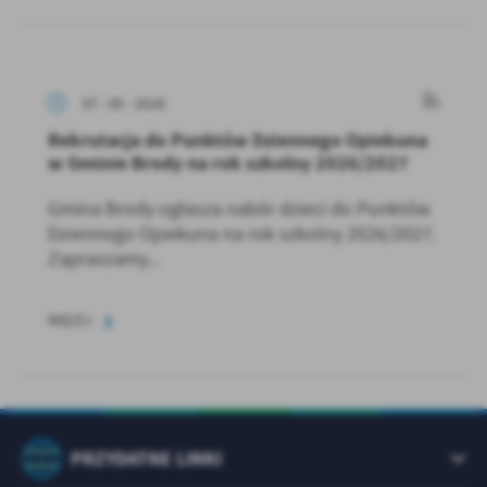
07 - 05 - 2026
Rekrutacja do Punktów Dziennego Opiekuna
w Gminie Brody na rok szkolny 2026/2027
Gmina Brody ogłasza nabór dzieci do Punktów
Dziennego Opiekuna na rok szkolny 2026/2027.
Zapraszamy...
WIĘCEJ
PRZYDATNE LINKI