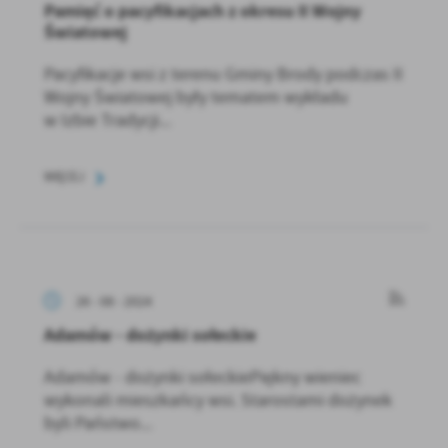
Pamięć o pacyfikacjach z okresu II Wojny
Światowej
Pacyfikacje wsi z terenu Gminy Brody podczas II
Wojny Światowej były tematem wykładu
w Izbie Tradycji...
WIĘCEJ
26 - 08 - 2024
Adamów - dożynki sołeckie
Adamów - dożynki sołeckiePiękny wieniec
wykonali mieszkańcy wsi. Starostami dożynek
byli Państwo...