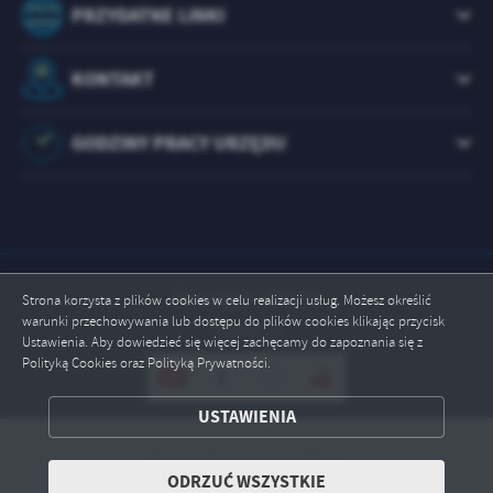
PRZYDATNE LINKI
KONTAKT
GODZINY PRACY URZĘDU
Odwiedzin: 1073546
Strona korzysta z plików cookies w celu realizacji usług. Możesz określić
warunki przechowywania lub dostępu do plików cookies klikając przycisk
Online: 4
Ustawienia. Aby dowiedzieć się więcej zachęcamy do zapoznania się z
Polityką Cookies oraz Polityką Prywatności.
ZAPISZ WYBRANE
USTAWIENIA
ODRZUĆ WSZYSTKIE
Copyright by brody.info.pl
ODRZUĆ WSZYSTKIE