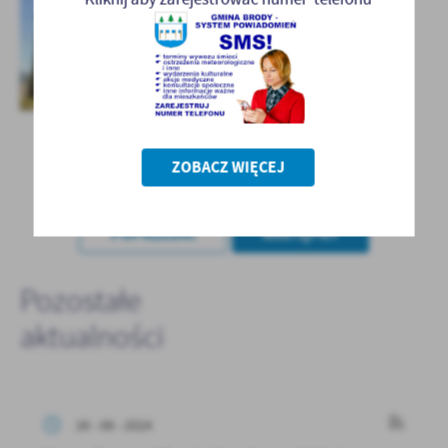
ZOBACZ WIĘCEJ
POWRÓT
POPRZEDNI
NASTĘPNY
Pozostałe
aktualności
26 - 08 - 2024