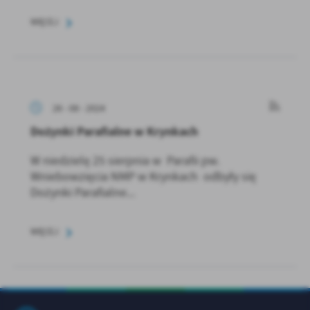
WIĘCEJ
26 - 08 - 2024
Dożynki Parafialne w Krynkach
W niedzielę 25 sierpnia w Parafii pw.
Wniebowzięcia NMP w Krynkach odbyły się
Dożynki Parafialne...
WIĘCEJ