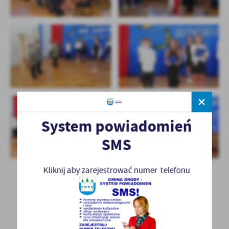
System powiadomień
SMS
Kliknij aby zarejestrować numer telefonu
POWRÓT
POPRZEDNI
NASTĘPNY