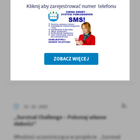
Kliknij aby zarejestrować numer telefonu
Obwieszczenie - plan polowań zbiorowych
Koła Łowieckiego Nr 2 „HUBERT” w
Starachowicach - 2024/2025 r.
Na podstawie art. 42ab ust. 2 ustawy z dnia 13
października 1995 r. Prawo łowieckie (Dz. U.
z 2025...
ZOBACZ WIĘCEJ
WIĘCEJ
15 - 10 - 2025
„Survival Challenge – Pokonaj własne
słabości”
Młodzież uczestnicząca w projekcie „Survival