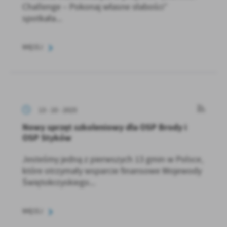
Challenge – Pokonaj własne słabości”
spotkała...
WIĘCEJ
13 - 10 - 2025
Nowy sprzęt szkoleniowy dla OSP Brody i
OSP Styków
Jesteśmy jedną z pierwszych 13 gmin w Polsce,
które otrzymały wsparcie finansowe Wojewody
Świętokrzyskiego...
WIĘCEJ