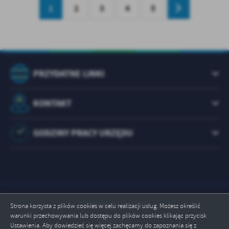
1
2
3
4
5
PRZYDATNE LINKI
KONTAKT
GODZINY PRACY URZĘDU
Odwiedzin: 1073182
Strona korzysta z plików cookies w celu realizacji usług. Możesz określić
warunki przechowywania lub dostępu do plików cookies klikając przycisk
Online: 4
Ustawienia. Aby dowiedzieć się więcej zachęcamy do zapoznania się z