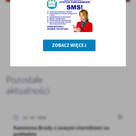
ZOBACZ WIĘCEJ
POWRÓT
NASTĘPNY
Pozostałe
aktualności
12 - 02 - 2026
Kamienna Brody z nowym sternikiem na
pokładzie