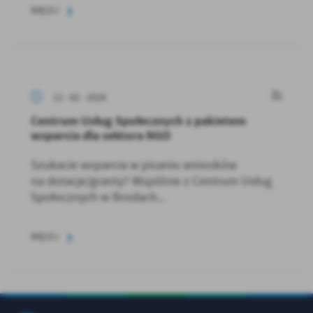
WIĘCEJ
12 - 02 - 2026
Centrum Usług Społecznych z pakietem
wsparcia dla sektora NGO
Szukacie wsparcia w pisaniu wniosków
na dotacje/granty? Wspólnie z Centrum Usług
Społecznych w Brodach...
WIĘCEJ