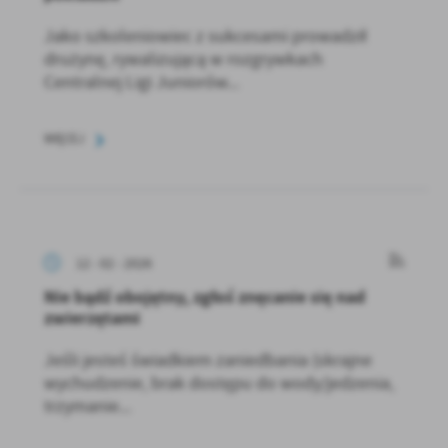
Jako szkoleniowiec z sukcesami prowadził
drużynę, rywalizującą w rozgrywkach
Centralnej Ligi Juniorów...
WIĘCEJ
12 - 02 - 2026
Nie bądź obojętny, zgłoś znęcanie się nad
zwierzętami
Jeśli jesteś świadkiem zaniedbania (skrajne
wychudzenie, brak dostępu do wody/jedzenia,
trzymanie...