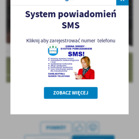
System powiadomień
SMS
Kliknij aby zarejestrować numer telefonu
ZOBACZ WIĘCEJ
POWRÓT