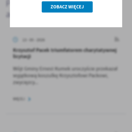
Pozostałe
ZOBACZ WIĘCEJ
aktualności
13 - 05 - 2026
Krzysztof Pacek triumfatorem charytatywnej
licytacji
Wójt Gminy Ernest Kumek uroczyście przekazał
wyjątkową koszulkę Krzysztofowi Packowi,
zwycięzcy...
WIĘCEJ