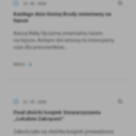
13 - 05 - 2026
Każdego dnia Gminę Brody zmieniamy na
lepsze
Naszą Małą Ojczyznę zmieniamy razem
na lepsze. Kolejne dni wiosny to intensywny
czas dla pracowników...
WIĘCEJ
12 - 05 - 2026
Finał zbiórki książek Stowarzyszenia
„Lokalnie Zakręceni”
Zakończyła się zbiórka książek prowadzona