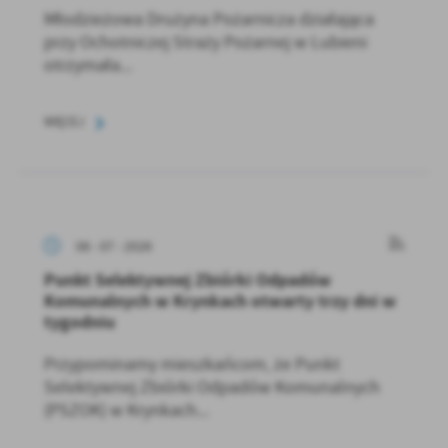
Młodzieżowa Drużyna Pożarnicza działająca
przy Ochotniczej Straży Pożarnej w Lubieni
otrzymała...
WIĘCEJ
08 - 07 - 2026
Punkt Selektywnej Zbiórki Odpadów
Komunalnych w Krynkach otwarty trzy dni w
tygodniu
Przypominamy mieszkańcom, że Punkt
Selektywnej Zbiórki Odpadów Komunalnych
(PSZOK) w Krynkach...