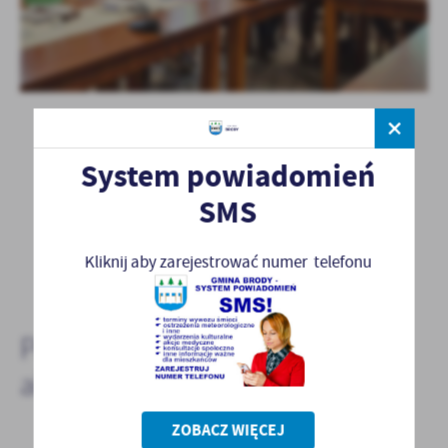
System powiadomień
SMS
POWRÓT
Kliknij aby zarejestrować numer telefonu
POPRZEDNI
NASTĘPNY
Pozostałe
aktualności
ZOBACZ WIĘCEJ