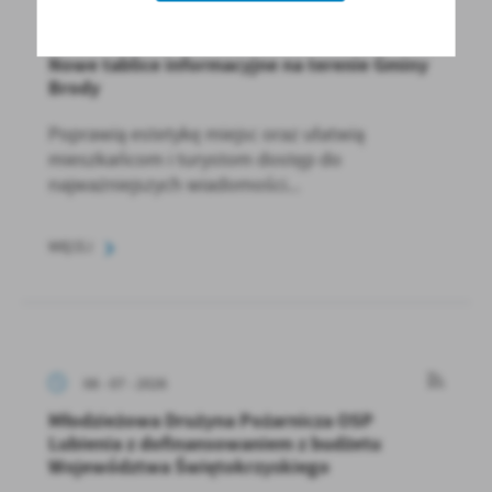
09 - 07 - 2026
Nowe tablice informacyjne na terenie Gminy
Brody
Poprawią estetykę miejsc oraz ułatwią
mieszkańcom i turystom dostęp do
najważniejszych wiadomości...
WIĘCEJ
08 - 07 - 2026
Młodzieżowa Drużyna Pożarnicza OSP
Lubienia z dofinansowaniem z budżetu
Województwa Świętokrzyskiego