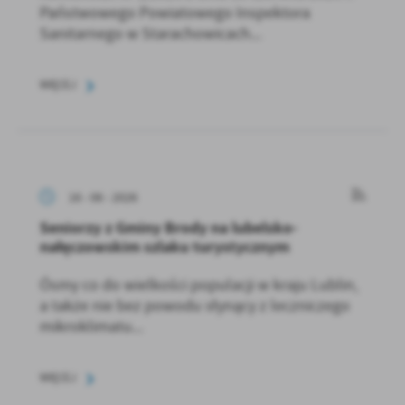
Państwowego Powiatowego Inspektora
Sanitarnego w Starachowicach...
WIĘCEJ
16 - 06 - 2026
Seniorzy z Gminy Brody na lubelsko-
nałęczowskim szlaku turystycznym
Ósmy co do wielkości populacji w kraju Lublin,
a także nie bez powodu słynący z leczniczego
mikroklimatu...
WIĘCEJ