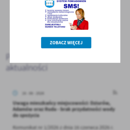
POWRÓT
POPRZEDNI
NASTĘPNY
ZOBACZ WIĘCEJ
Pozostałe
aktualności
16 - 06 - 2026
Uwaga mieszkańcy miejscowości: Dziurów,
Adamów oraz Ruda - brak przydatności wody
do spożycia
Komunikat nr 1/2026 z dnia 16 czerwca 2026 r.