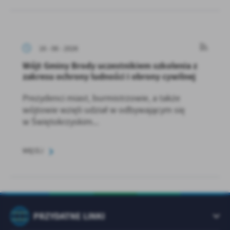
16 - 06 - 2026
Wójt Gminy Brody uczestnikiem szkolenia z
zakresu ochrony ludności i obrony cywilnej
Prezydenci miast, burmistrzowie, a także
wójtowie wzięli udział w odbywającym się
w Świętokrzyskim...
WIĘCEJ
PRZYDATNE LINKI