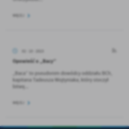
WIĘCEJ
02 - 10 - 2023
Opowieść o „Bacy”
„Baca” to pseudonim dowódcy oddziału BCh,
kapitana Tadeusza Wojtyniaka, który stoczył
bitwę...
WIĘCEJ