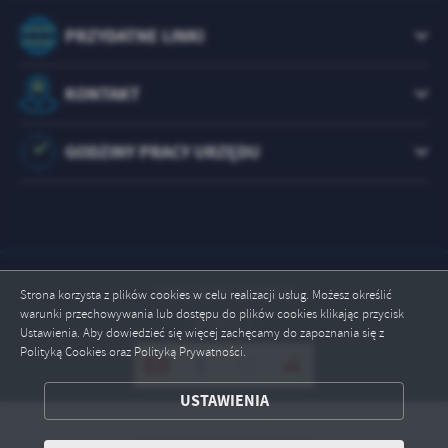
PRZYDATNE LINKI
KONTAKT
GODZINY PRACY URZĘDU
Odwiedzin: 1072972
Strona korzysta z plików cookies w celu realizacji usług. Możesz określić
warunki przechowywania lub dostępu do plików cookies klikając przycisk
Online: 1
Ustawienia. Aby dowiedzieć się więcej zachęcamy do zapoznania się z
Polityką Cookies oraz Polityką Prywatności.
ZAPISZ WYBRANE
USTAWIENIA
ODRZUĆ WSZYSTKIE
Copyright by brody.info.pl