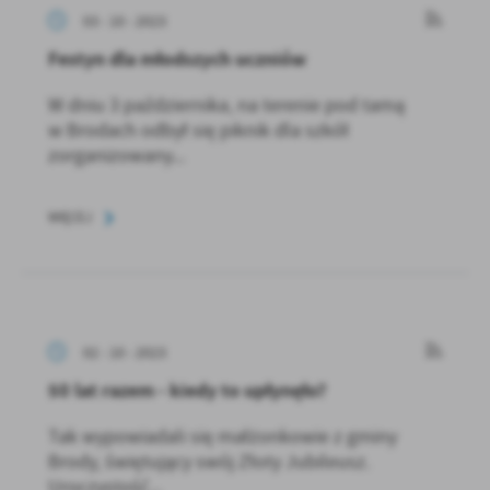
03 - 10 - 2023
Festyn dla młodszych uczniów
W dniu 3 października, na terenie pod tamą
w Brodach odbył się piknik dla szkół
zorganizowany...
WIĘCEJ
02 - 10 - 2023
50 lat razem - kiedy to upłynęło?
Tak wypowiadali się małżonkowie z gminy
Brody, świętujący swój Złoty Jubileusz.
Uroczystość...