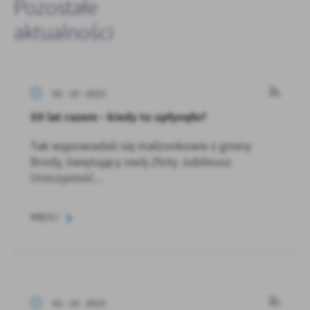
Pozostałe
aktualności
02 - 10 - 2023
50 lat razem - kiedy to upłynęło?
Tak wypowiadali się małżonkowie z gminy
Brody, świętujący swój Złoty Jubileusz.
Uroczystość...
WIĘCEJ
02 - 10 - 2023