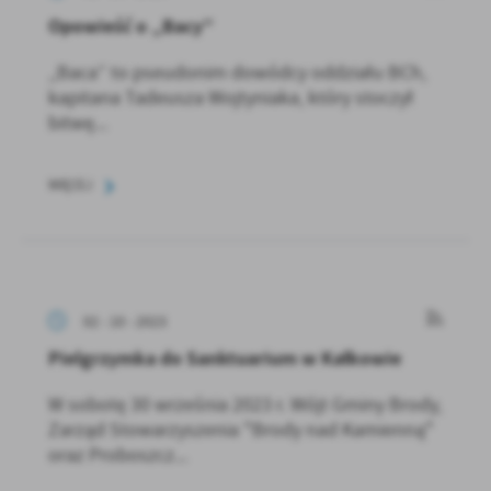
Opowieść o „Bacy”
„Baca” to pseudonim dowódcy oddziału BCh,
kapitana Tadeusza Wojtyniaka, który stoczył
bitwę...
WIĘCEJ
02 - 10 - 2023
Pielgrzymka do Sanktuarium w Kałkowie
W sobotę 30 września 2023 r. Wójt Gminy Brody,
Zarząd Stowarzyszenia "Brody nad Kamienną"
oraz Proboszcz...