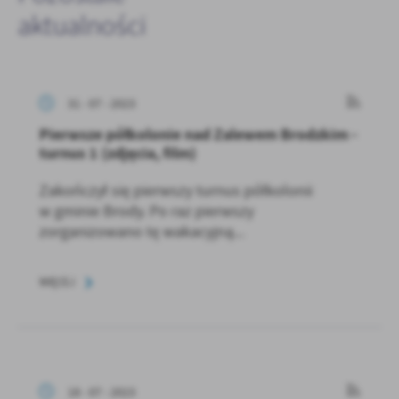
aktualności
31 - 07 - 2023
Pierwsze półkolonie nad Zalewem Brodzkim -
turnus 1 (zdjęcia, film)
Zakończył się pierwszy turnus półkolonii
w gminie Brody. Po raz pierwszy
zorganizowano tę wakacyjną...
WIĘCEJ
18 - 07 - 2023