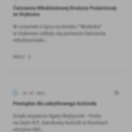
Ćwiczenia Młodzieżowej Drużyny Pożarniczej
ze Stykowa
W czwartek 6 lipca na boisku "Wodnika"
w Stykowie odbyły się pierwsze ćwiczenia
młodzieżówki...
WIĘCEJ
18 - 07 - 2023
Pieniądze dla zabytkowego kościoła
Dzięki wsparciu Agaty Wojtyszek - Posła
na Sejm R.P., barokowy kościół w Krynkach
otrzyma 960...