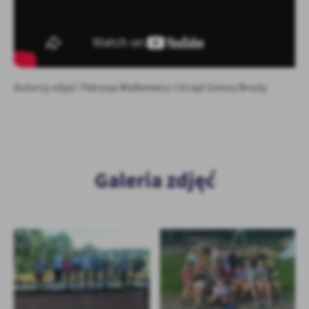
Autorzy zdjęć: Patrycja Walkiewicz i Urząd Gminy Brody.
Galeria zdjęć