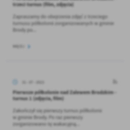
trzeci turnus (film, zdjęcia)
Zapraszamy do obejrzenia zdjęć z trzeciego
turnusu półkolonii zorganizowanych w gminie
Brody po...
WIĘCEJ
31 - 07 - 2023
Pierwsze półkolonie nad Zalewem Brodzkim -
turnus 1 (zdjęcia, film)
Zakończył się pierwszy turnus półkolonii
w gminie Brody. Po raz pierwszy
zorganizowano tę wakacyjną...