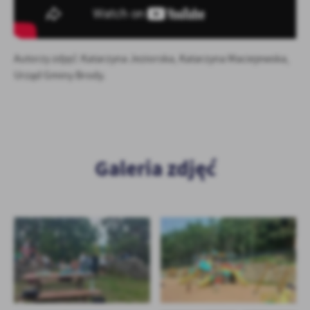
Autorzy zdjęć: Katarzyna Jeziorska, Katarzyna Maciejewska,
Urząd Gminy Brody.
Galeria zdjęć