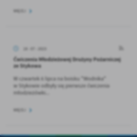
WIĘCEJ
18 - 07 - 2023
Ćwiczenia Młodzieżowej Drużyny Pożarniczej
ze Stykowa
W czwartek 6 lipca na boisku "Wodnika"
w Stykowie odbyły się pierwsze ćwiczenia
młodzieżówki...
WIĘCEJ