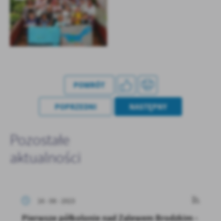
POWRÓT
POPRZEDNI
NASTĘPNY
Pozostałe
aktualności
16 - 08 - 2023
Pierwsze półkolonie nad Zalewem Brodzkim -