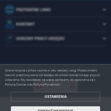
PRZYDATNE LINKI
KONTAKT
GODZINY PRACY URZĘDU
Strona korzysta z plików cookies w celu realizacji usług. Możesz określić
Odwiedzin: 1073497
warunki przechowywania lub dostępu do plików cookies klikając przycisk
ZAPISZ WYBRANE
Ustawienia. Aby dowiedzieć się więcej zachęcamy do zapoznania się z
Polityką Cookies oraz Polityką Prywatności.
ODRZUĆ WSZYSTKIE
USTAWIENIA
ZEZWÓL NA WSZYSTKIE
Copyright by brody.info.pl