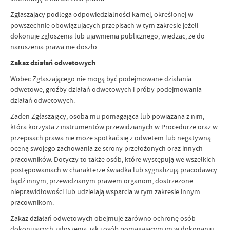
Zgłaszający podlega odpowiedzialności karnej, określonej w
powszechnie obowiązujących przepisach w tym zakresie jeżeli
dokonuje zgłoszenia lub ujawnienia publicznego, wiedząc, że do
naruszenia prawa nie doszło.
Zakaz działań odwetowych
Wobec Zgłaszającego nie mogą być podejmowane działania
odwetowe, groźby działań odwetowych i próby podejmowania
działań odwetowych.
Żaden Zgłaszający, osoba mu pomagająca lub powiązana z nim,
która korzysta z instrumentów przewidzianych w Procedurze oraz w
przepisach prawa nie może spotkać się z odwetem lub negatywną
oceną swojego zachowania ze strony przełożonych oraz innych
pracowników. Dotyczy to także osób, które występują we wszelkich
postępowaniach w charakterze świadka lub sygnalizują pracodawcy
bądź innym, przewidzianym prawem organom, dostrzeżone
nieprawidłowości lub udzielają wsparcia w tym zakresie innym
pracownikom.
Zakaz działań odwetowych obejmuje zarówno ochronę osób
dokonujących zgłoszenia, jak i osób pomagającym im w dokonaniu