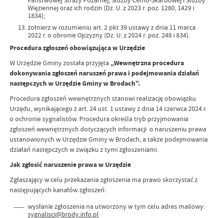
Państwowej Straży Pożarnej, Służby Celno-Skarbowej i Służby
Więziennej oraz ich rodzin (Dz. U. z 2023 r. poz. 1280, 1429 i
1834);
żołnierz w rozumieniu art. 2 pkt 39 ustawy z dnia 11 marca
2022 r. o obronie Ojczyzny (Dz. U. z 2024 r. poz. 248 i 834).
Procedura zgłoszeń obowiązująca w Urzędzie
W Urzędzie Gminy została przyjęta
„Wewnętrzna procedura
dokonywania zgłoszeń naruszeń prawa i podejmowania działań
następczych w Urzędzie Gminy w Brodach”.
Procedura zgłoszeń wewnętrznych stanowi realizację obowiązku
Urzędu, wynikającego z art. 24 ust. 1 ustawy z dnia 14 czerwca 2024 r.
o ochronie sygnalistów. Procedura określa tryb przyjmowania
zgłoszeń wewnętrznych dotyczących informacji o naruszeniu prawa
ustanowionych w Urzędzie Gminy w Brodach, a także podejmowania
działań następczych w związku z tymi zgłoszeniami.
Jak zgłosić naruszenie prawa w Urzędzie
Zgłaszający w celu przekazania zgłoszenia ma prawo skorzystać z
następujących kanałów zgłoszeń:
wysłanie zgłoszenia na utworzony w tym celu adres mailowy:
sygnalisci@brody.info.pl