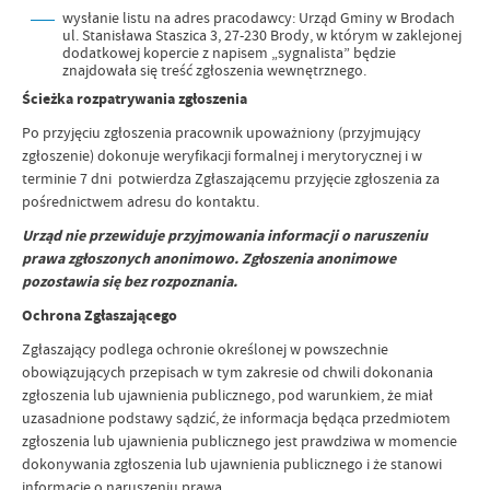
wysłanie listu na adres pracodawcy: Urząd Gminy w Brodach
ul. Stanisława Staszica 3, 27-230 Brody, w którym w zaklejonej
dodatkowej kopercie z napisem „sygnalista” będzie
znajdowała się treść zgłoszenia wewnętrznego.
Ścieżka rozpatrywania zgłoszenia
Po przyjęciu zgłoszenia pracownik upoważniony (przyjmujący
zgłoszenie) dokonuje weryfikacji formalnej i merytorycznej i w
terminie 7 dni potwierdza Zgłaszającemu przyjęcie zgłoszenia za
pośrednictwem adresu do kontaktu.
Urząd nie przewiduje przyjmowania informacji o naruszeniu
prawa zgłoszonych anonimowo. Zgłoszenia anonimowe
pozostawia się bez rozpoznania.
Ochrona Zgłaszającego
Zgłaszający podlega ochronie określonej w powszechnie
obowiązujących przepisach w tym zakresie od chwili dokonania
zgłoszenia lub ujawnienia publicznego, pod warunkiem, że miał
uzasadnione podstawy sądzić, że informacja będąca przedmiotem
zgłoszenia lub ujawnienia publicznego jest prawdziwa w momencie
dokonywania zgłoszenia lub ujawnienia publicznego i że stanowi
informację o naruszeniu prawa.