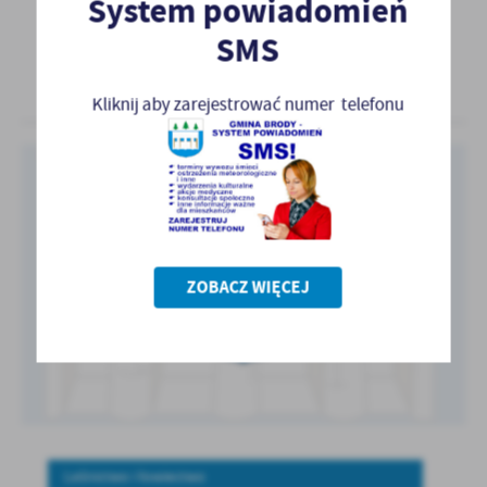
System powiadomień
Leśnictwo Kutery
SMS
więcej
Kliknij aby zarejestrować numer telefonu
ZOBACZ WIĘCEJ
Leśnictwo i łowiectwo