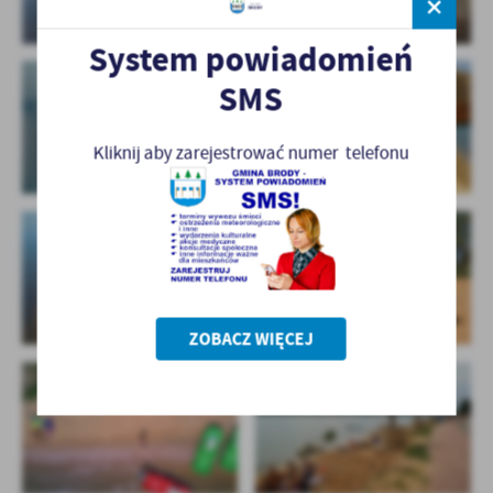
System powiadomień
SMS
Kliknij aby zarejestrować numer telefonu
ZOBACZ WIĘCEJ