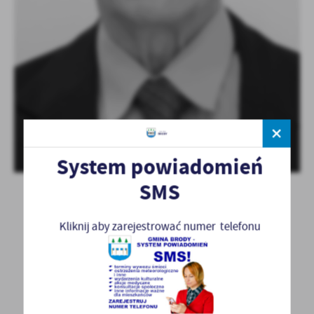
System powiadomień
SMS
Kliknij aby zarejestrować numer telefonu
POWRÓT
POPRZEDNI
NASTĘPNY