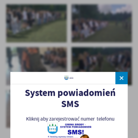
System powiadomień
SMS
Kliknij aby zarejestrować numer telefonu