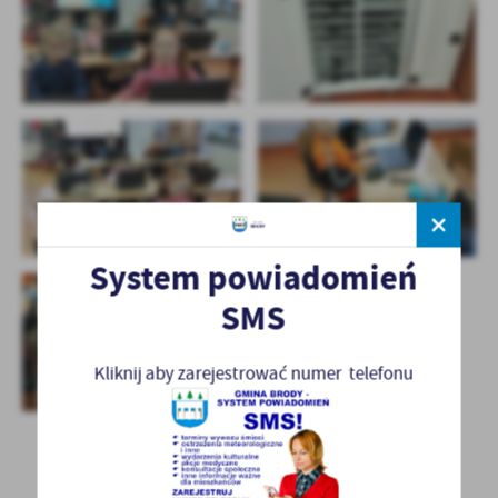
System powiadomień
SMS
Kliknij aby zarejestrować numer telefonu