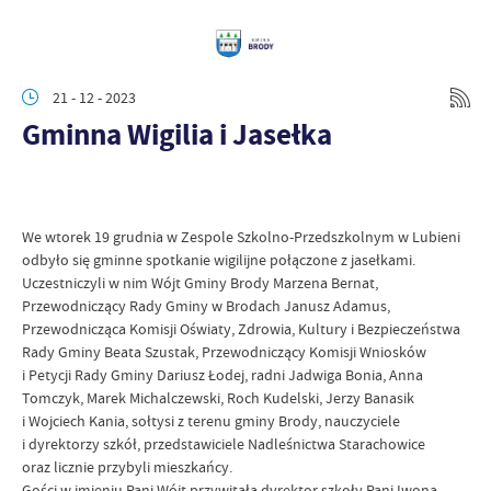
21 - 12 - 2023
Gminna Wigilia i Jasełka
We wtorek 19 grudnia w Zespole Szkolno-Przedszkolnym w Lubieni
odbyło się gminne spotkanie wigilijne połączone z jasełkami.
Uczestniczyli w nim Wójt Gminy Brody Marzena Bernat,
Przewodniczący Rady Gminy w Brodach Janusz Adamus,
Przewodnicząca Komisji Oświaty, Zdrowia, Kultury i Bezpieczeństwa
Rady Gminy Beata Szustak, Przewodniczący Komisji Wniosków
i Petycji Rady Gminy Dariusz Łodej, radni Jadwiga Bonia, Anna
Tomczyk, Marek Michalczewski, Roch Kudelski, Jerzy Banasik
i Wojciech Kania, sołtysi z terenu gminy Brody, nauczyciele
i dyrektorzy szkół, przedstawiciele Nadleśnictwa Starachowice
oraz licznie przybyli mieszkańcy.
Gości w imieniu Pani Wójt przywitała dyrektor szkoły Pani Iwona