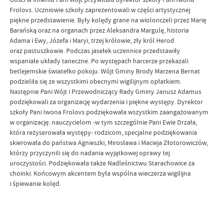
Frolovs. Uczniowie szkoły zaprezentowali w części artystycznej
piękne przedstawienie. Były kolędy grane na wiolonczeli przez Marię
Barańską oraz na organach przez Aleksandra Margulę, historia
Adama i Ewy, Józefa i Maryi, trzej królowie, zły król Herod
oraz pastuszkowie. Podczas jasełek uczennice przedstawiły
wspaniałe układy taneczne. Po występach harcerze przekazali
betlejemskie światełko pokoju. Wójt Gminy Brody Marzena Bernat
podzieliła się ze wszystkimi obecnymi wigilijnym opłatkiem.
Następnie Pani Wójt i Przewodniczący Rady Gminy Janusz Adamus
podziękowali za organizację wydarzenia i piękne występy. Dyrektor
szkoły Pani Iwona Frolovs podziękowała wszystkim zaangażowanym
w organizację: nauczycielom -w tym szczególnie Pani Ewie Drzała,
która reżyserowała występy- rodzicom, specjalne podziękowania
skierowała do państwa Agnieszki, Mirosława i Macieja Złotorowiczów,
którzy przyczynili się do nadania wyjątkowej oprawy tej
uroczystości. Podziękowała także Nadleśnictwu Starachowice za
choinki. Końcowym akcentem była wspólna wieczerza wigilijna
i śpiewanie kolęd.