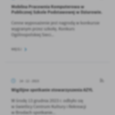
Mobilna Pracownia Komputerowa w
Publicznej Szkole Podstawowej w Dziurowie.
Cenne wyposażenie jest nagrodą w konkursie
wygranym przez szkołę. Konkurs
Ogólnopolskiej Sieci...
WIĘCEJ
14 - 12 - 2023
Wigilijne spotkanie stowarzyszenia AZYL
W środę 13 grudnia 2023 r. odbyło się
w świetlicy Centrum Kultury i Rekreacji
w Brodach spotkanie...