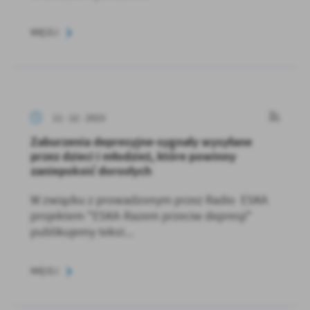
WIĘCEJ
11 - 12 - 2023
Zaburzenia depresyjne-sygnały wysyłane
przez dzieci i młodzież, które powinny
zaniepokoić dorosłych
W związku z prowadzonym przez Radio ESKA
projektem "ESKA-Razem przeciw depresji"
publikujemy tekst...
WIĘCEJ