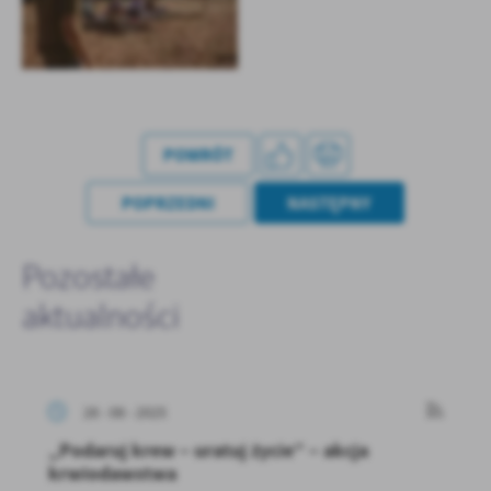
POWRÓT
POPRZEDNI
NASTĘPNY
Pozostałe
aktualności
28 - 08 - 2025
„Podaruj krew – uratuj życie” – akcja
krwiodawstwa