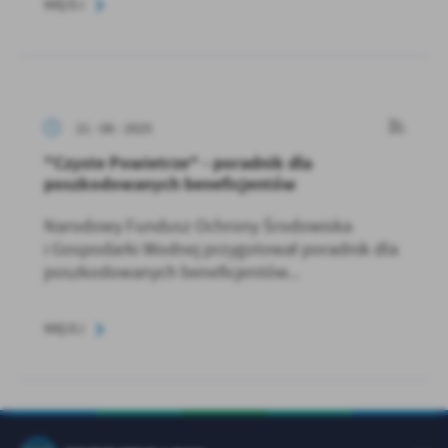
WIĘCEJ
21 - 08 - 2025
"Czyste Powietrze" - poradnik dla
poszkodowanych beneficjentów
Narodowy Fundusz Ochrony Środowiska
i Gospodarki Wodnej przygotował poradnik dla
poszkodowanych beneficjentów...
WIĘCEJ