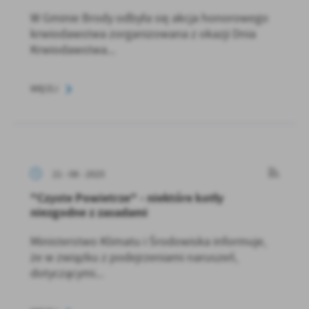
W Gminie Brody odbyła się akcja honorowego
krwiodawstwa zorganizowana z okazji Dnia
Krwiodawstwa...
WIĘCEJ
21 - 08 - 2025
"Czyste Powietrze" - niektóre kotły
niezgodne z zasadami
Ministerstwo Klimatu i Środowiska informuje,
że w związku z podejrzeniami naruszeń,
dotyczącymi...