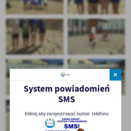
System powiadomień
SMS
Kliknij aby zarejestrować numer telefonu