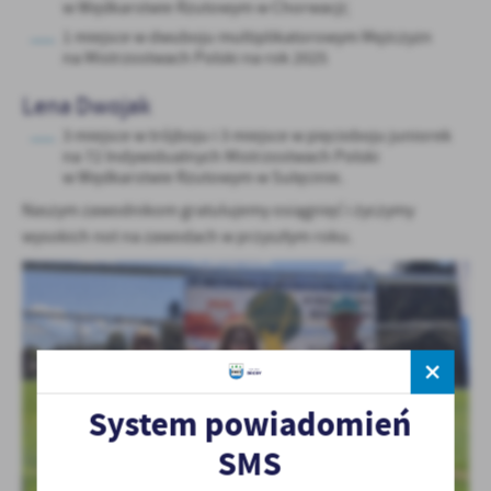
w Wędkarstwie Rzutowym w Chorwacji;
1 miejsce w dwuboju multiplikatorowym Mężczyzn
na Mistrzostwach Polski na rok 2025
Lena Dwojak
3 miejsce w trójboju i 3 miejsce w pięcioboju juniorek
na 72 Indywidualnych Mistrzostwach Polski
w Wędkarstwie Rzutowym w Sulęcinie.
Naszym zawodnikom gratulujemy osiągnięć i życzymy
wysokich not na zawodach w przyszłym roku.
System powiadomień
SMS