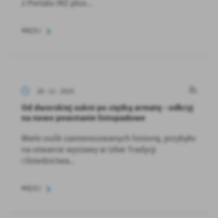
z Portalu IRZ plus...
WIĘCEJ
28 - 11 - 2025
Od dworskiej sukni po ciężką armatę - odkryj
na nowo powstanie listopadowe
Wiele osób zainteresowanych historią, przybyło
na otwarcie wystawy w Izbie Tradycji
i Dziedzictwa...
WIĘCEJ