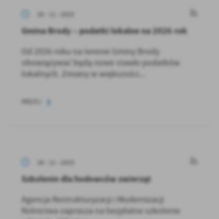
28 - 11 - 2025
Gmina Brody – podatki lokalne na 2026 rok
Od 2026 roku na terenie Gminy Brody
obowiązywać będą nowe stawki podatków
lokalnych. Zmiany w większości...
WIĘCEJ
28 - 11 - 2025
Szkolenie dla hodowców zwierząt
Agencja Restrukturyzacji i Modernizacji
Rolnictwa zaprasza na bezpłatne szkolenie