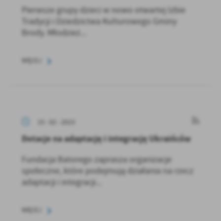
Pierwsze grupy dzieci w nowo otwartej Izbie
Tradycji i Dziedzictwa Kulturowego Gminy
Brody. Młodzież...
WIĘCEJ
15 - 02 - 2023
Dotacje na adaptację i integrację Ukraińców
Fundacja Batorego zaprasza organizacje
społeczne, które podejmują działania na rzecz
adaptacji i integracji...
WIĘCEJ