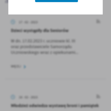
aktualności
17 - 02 - 2023
Dzieci wystąpiły dla Seniorów
W dn. 17.02.2023 r. uczniowie kl. III
oraz przedstawiciele Samorządu
Uczniowskiego wraz z opiekunami...
WIĘCEJ
16 - 02 - 2023
Młodzież odwiedza wystawę broni i pamiątek