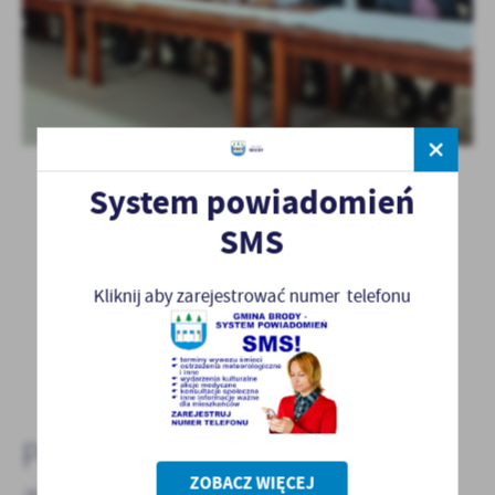
System powiadomień
SMS
Kliknij aby zarejestrować numer telefonu
POWRÓT
POPRZEDNI
NASTĘPNY
Pozostałe
ZOBACZ WIĘCEJ