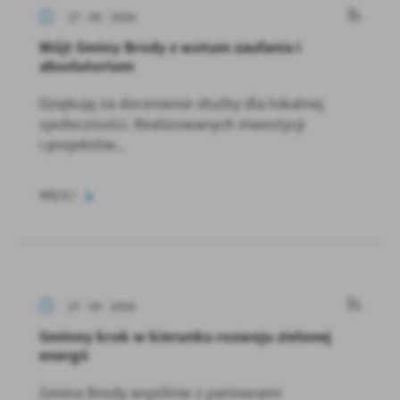
27 - 05 - 2026
Wójt Gminy Brody z wotum zaufania i
absolutorium
Dziękuję za docenienie służby dla lokalnej
społeczności. Realizowanych inwestycji
i projektów...
WIĘCEJ
27 - 05 - 2026
Gminny krok w kierunku rozwoju zielonej
energii
Gmina Brody wspólnie z partnerami