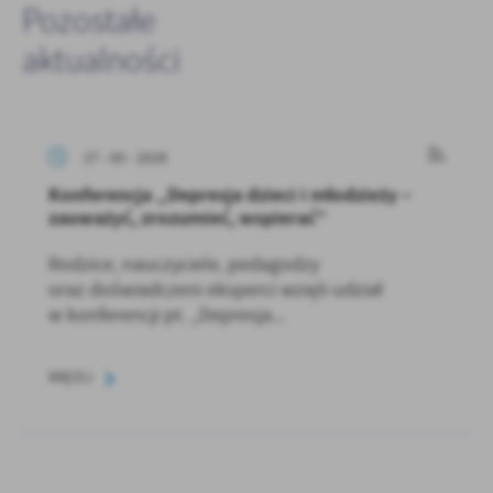
Pozostałe
aktualności
27 - 05 - 2026
Konferencja „Depresja dzieci i młodzieży –
zauważyć, zrozumieć, wspierać”
Rodzice, nauczyciele, pedagodzy
oraz doświadczeni eksperci wzięli udział
w konferencji pt. „Depresja...
WIĘCEJ