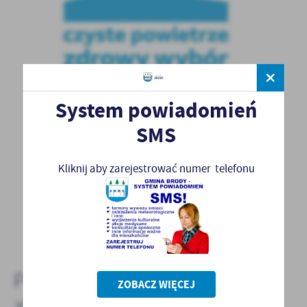
System powiadomień
SMS
Kliknij aby zarejestrować numer telefonu
POWRÓT
POPRZEDNI
Pozostałe
ZOBACZ WIĘCEJ
aktualności