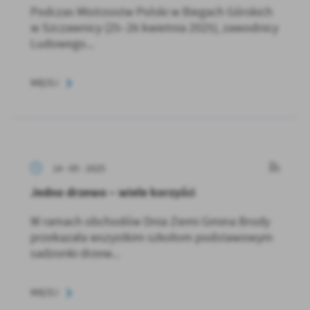
Podczas Mistrzostw Polski w Biegach Górskich
w Szczawnicy (25–26 kwietnia 2025), zawodnicy
Ludowego...
WIĘCEJ
14 - 05 - 2025
Jedno drzewo – wiele korzyści
W ramach obchodów Dnia Ziemi Gmina Brody
przekazała wszystkim szkołom podstawowym
sadzonki drzew...
WIĘCEJ