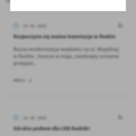
15 - 05 - 2025
Rozpoczyna się ważna inwestycja w Rudzie
Rusza modernizacja wiaduktu na ul. Wspólnej
w Rudzie. Jeszcze w maju, zamknięty zostanie
przejazd...
WIĘCEJ
14 - 05 - 2025
Górskie podium dla LKB Rudnik!