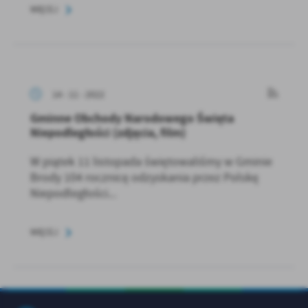
WIĘCEJ
14 - 11 - 2022
Gminne Obchody Narodowego Święta
Niepodległości (zdjęcia, film)
W piątek 11 listopada świętowaliśmy w Gminie
Brody 104 rocznicę odzyskania przez Polskę
Niepodległości...
WIĘCEJ