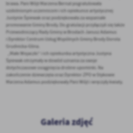
brawa. Pani Wójt Marzena Bernat pogratulowała
uzdolnionym uczennicom i ich opiekunce artystycznej
Justynie Śpiewak oraz podziękowała za wspaniałe
promowanie Gminy Brody. Do gratulacji przyłączyli się także
Przewodniczący Rady Gminy w Brodach Janusz Adamus
i Dyrektor Centrum Usług Wspólnych Gminy Brody Dorota
Grudnicka-Glina.
„Małe Wojaczki” i ich opiekunka artystyczna Justyna
Śpiewak otrzymały w dowód uznania za swoje
dotychczasowe osiągnięcia drobne upominki. Na
zakończenie dziewczęta oraz Dyrektor ZPO w Stykowie
Marzena Adamus podziękowały Pani Wójt i wręczyły kwiaty.
Galeria zdjęć