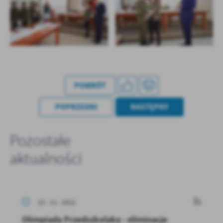
POWRÓT
POPRZEDNI
NASTĘPNY
Pozostałe
aktualności
22 - 11 - 2022
Olimpiada Przedszkolaka - eliminacje