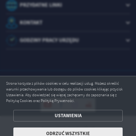
PRZYDATNE LINKI
KONTAKT
GODZINY PRACY URZĘDU
Odwiedzin: 1073558
Strona korzysta z plików cookies w celu realizacji usług. Możesz określić
warunki przechowywania lub dostępu do plików cookies klikając przycisk
Online: 10
Ustawienia. Aby dowiedzieć się więcej zachęcamy do zapoznania się z
Polityką Cookies oraz Polityką Prywatności.
ZAPISZ WYBRANE
USTAWIENIA
ODRZUĆ WSZYSTKIE
Copyright by brody.info.pl
ODRZUĆ WSZYSTKIE