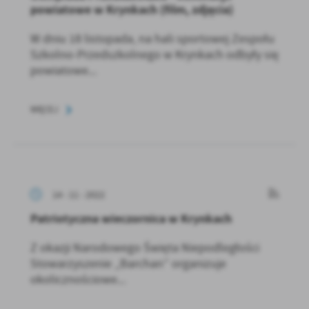
powiatowe w Krynkach (film, zdjęcia)
W dniu 18 listopada, na hali sportowej Zespołu
Szkolno-Przedszkolnego w Krynkach odbyły się
powiatowe...
WIĘCEJ
14 - 11 - 2022
Patriotyczna wieczornica w Krynkach
Z okazji Narodowego Święta Niepodległości
Stowarzyszenie „Barchan” organizuje
okolicznościowe...